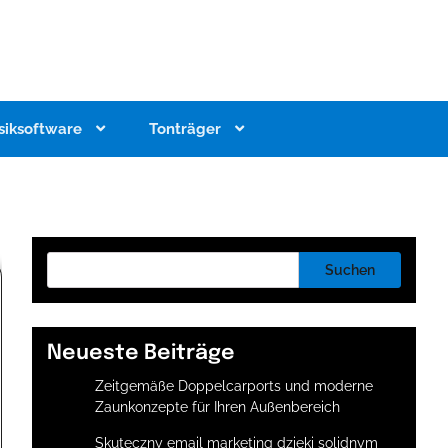
siksoftware
Tonträger
Suchen
Neueste Beiträge
Zeitgemäße Doppelcarports und moderne
Zaunkonzepte für Ihren Außenbereich
Skuteczny email marketing dzięki solidnym