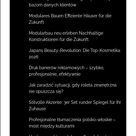
bazom danych klientów
Modulares Bauen Effiziente Häuser für die
Zukunft
Modularbau neu erleben Nachhaltige
Konstruktionen für die Zukunft
Japans Beauty-Revolution: Die Top-Kosmetika
2026
Druk banerów reklamowych – szybko,
profesjonalnie, efektywnie
Jak zaradzić sytuacji, gdy roleta zewnętrzna
nie opuszcza się?
Stilvolle Akzente: 3er Set runder Spiegel für Ihr
Zuhause
Profesjonalne tłumaczenia polsko-włoskie –
most między kulturami