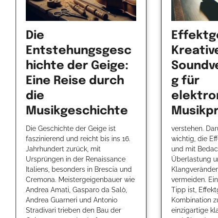
Die
Effektg
Entstehungsgesc
Kreativ
hichte der Geige:
Soundv
Eine Reise durch
g für
die
elektro
Musikgeschichte
Musikp
Die Geschichte der Geige ist
verstehen. Dar
faszinierend und reicht bis ins 16.
wichtig, die Ef
Jahrhundert zurück, mit
und mit Bedac
Ursprüngen in der Renaissance
Überlastung u
Italiens, besonders in Brescia und
Klangverände
Cremona. Meistergeigenbauer wie
vermeiden. Ein
Andrea Amati, Gasparo da Salò,
Tipp ist, Effek
Andrea Guarneri und Antonio
Kombination z
Stradivari trieben den Bau der
einzigartige k