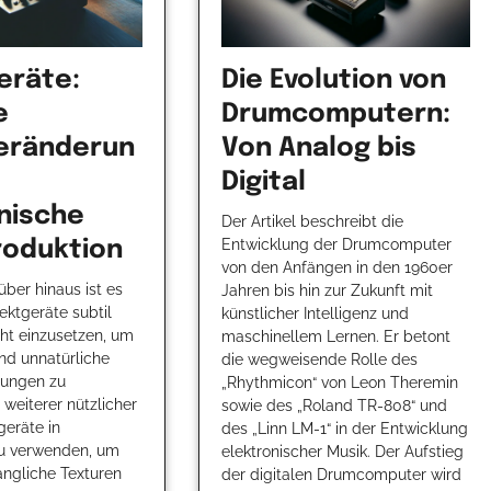
eräte:
Die Evolution von
e
Drumcomputern:
eränderun
Von Analog bis
Digital
nische
Der Artikel beschreibt die
Entwicklung der Drumcomputer
roduktion
von den Anfängen in den 1960er
über hinaus ist es
Jahren bis hin zur Zukunft mit
fektgeräte subtil
künstlicher Intelligenz und
ht einzusetzen, um
maschinellem Lernen. Er betont
nd unnatürliche
die wegweisende Rolle des
rungen zu
„Rhythmicon“ von Leon Theremin
 weiterer nützlicher
sowie des „Roland TR-808“ und
tgeräte in
des „Linn LM-1“ in der Entwicklung
u verwenden, um
elektronischer Musik. Der Aufstieg
langliche Texturen
der digitalen Drumcomputer wird