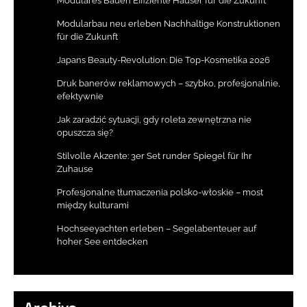
Modulares Bauen Effiziente Häuser für die Zukunft
Modularbau neu erleben Nachhaltige Konstruktionen
für die Zukunft
Japans Beauty-Revolution: Die Top-Kosmetika 2026
Druk banerów reklamowych – szybko, profesjonalnie,
efektywnie
Jak zaradzić sytuacji, gdy roleta zewnętrzna nie
opuszcza się?
Stilvolle Akzente: 3er Set runder Spiegel für Ihr
Zuhause
Profesjonalne tłumaczenia polsko-włoskie – most
między kulturami
Hochseeyachten erleben – Segelabenteuer auf
hoher See entdecken