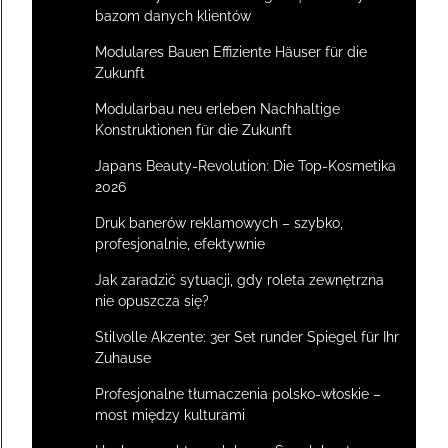
bazom danych klientów
Modulares Bauen Effiziente Häuser für die
Zukunft
Modularbau neu erleben Nachhaltige
Konstruktionen für die Zukunft
Japans Beauty-Revolution: Die Top-Kosmetika
2026
Druk banerów reklamowych – szybko,
profesjonalnie, efektywnie
Jak zaradzić sytuacji, gdy roleta zewnętrzna
nie opuszcza się?
Stilvolle Akzente: 3er Set runder Spiegel für Ihr
Zuhause
Profesjonalne tłumaczenia polsko-włoskie –
most między kulturami