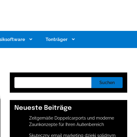
siksoftware
Tonträger
Suchen
Neueste Beiträge
Zeitgemäße Doppelcarports und moderne
Zaunkonzepte für Ihren Außenbereich
Skuteczny email marketing dzięki solidnym