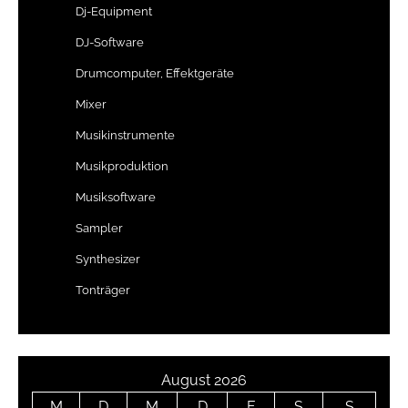
Dj-Equipment
DJ-Software
Drumcomputer, Effektgeräte
Mixer
Musikinstrumente
Musikproduktion
Musiksoftware
Sampler
Synthesizer
Tonträger
August 2026
M
D
M
D
F
S
S