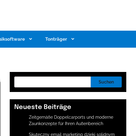
siksoftware
Tonträger
Suchen
Neueste Beiträge
Zeitgemäße Doppelcarports und moderne
Zaunkonzepte für Ihren Außenbereich
Skuteczny email marketing dzięki solidnym