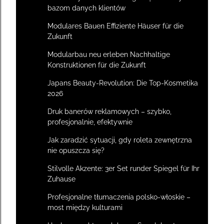
bazom danych klientów
Modulares Bauen Effiziente Häuser für die
Zukunft
Modularbau neu erleben Nachhaltige
Konstruktionen für die Zukunft
Japans Beauty-Revolution: Die Top-Kosmetika
2026
Druk banerów reklamowych – szybko,
profesjonalnie, efektywnie
Jak zaradzić sytuacji, gdy roleta zewnętrzna
nie opuszcza się?
Stilvolle Akzente: 3er Set runder Spiegel für Ihr
Zuhause
Profesjonalne tłumaczenia polsko-włoskie –
most między kulturami