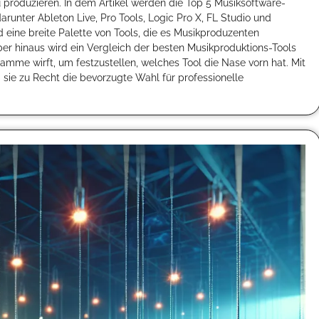
 produzieren. In dem Artikel werden die Top 5 Musiksoftware-
runter Ableton Live, Pro Tools, Logic Pro X, FL Studio und
 eine breite Palette von Tools, die es Musikproduzenten
ber hinaus wird ein Vergleich der besten Musikproduktions-Tools
ramme wirft, um festzustellen, welches Tool die Nase vorn hat. Mit
 sie zu Recht die bevorzugte Wahl für professionelle