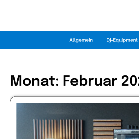
Skip
to
content
Allgemein
Dj-Equipment
Monat:
Februar 20