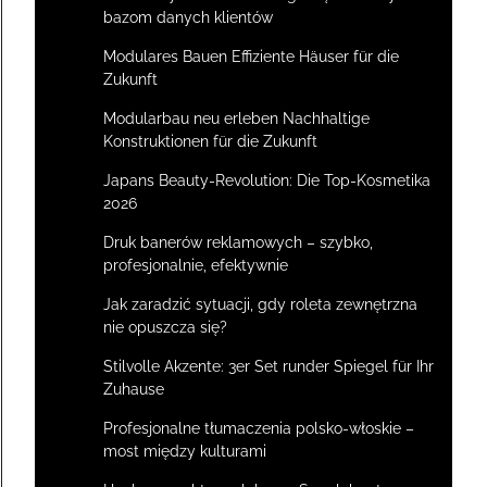
bazom danych klientów
Modulares Bauen Effiziente Häuser für die
Zukunft
Modularbau neu erleben Nachhaltige
Konstruktionen für die Zukunft
Japans Beauty-Revolution: Die Top-Kosmetika
2026
Druk banerów reklamowych – szybko,
profesjonalnie, efektywnie
Jak zaradzić sytuacji, gdy roleta zewnętrzna
nie opuszcza się?
Stilvolle Akzente: 3er Set runder Spiegel für Ihr
Zuhause
Profesjonalne tłumaczenia polsko-włoskie –
most między kulturami