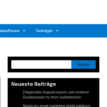
siksoftware
Tonträger
Suchen
Neueste Beiträge
Zeitgemäße Doppelcarports und moderne
Zaunkonzepte für Ihren Außenbereich
Skuteczny email marketing dzięki solidnym